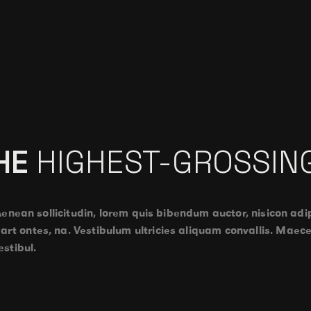
THE
HIGHEST-GROSSIN
Aenean sollicitudin, lorem quis bibendum auctor, nisicon adip
t ontes, na. Vestibulum ultricies aliquam convallis. Maecen
estibul.