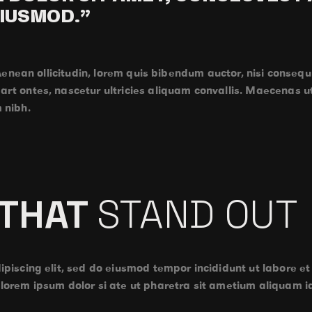
EIUSMOD.”
 Aenean ollicitudin, lorem quis bibendum auctor, nisi consequ 
t ontes, nascetur ultricies aliquam convallis. Maecenas ut t
 nibh.
 THAT
STAND OUT
ipiscing elit, sed do eiusmod tempor incididunt ut labore e
 lorem ipsum dolor si ate ut pharetra sit ametium aliquam