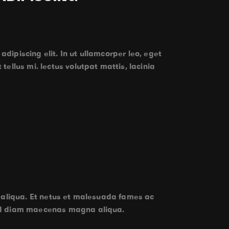
adipiscing elit. In ut ullamcorper leo, eget
ellus mi. lectus volutpat mattis, lacinia
t aliqua. Et netus et malesuada fames ac
 id diam maecenas magna aliqua.